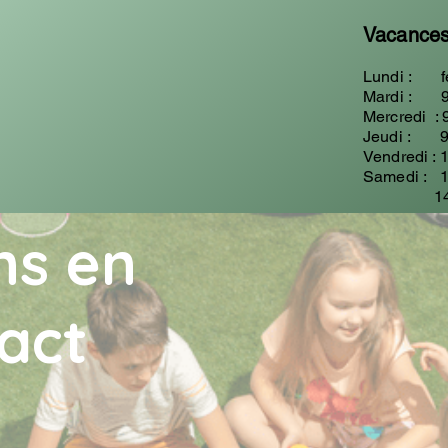
Vacances
Lundi : f
Mardi : 9
Mercredi : 
Jeudi : 9
Vendredi : 
Samedi : 1
14h00 
ns en
act