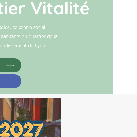
ier Vitalité
oies, ce centre social
habitants du quartier de la
rondissement de Lyon.
l